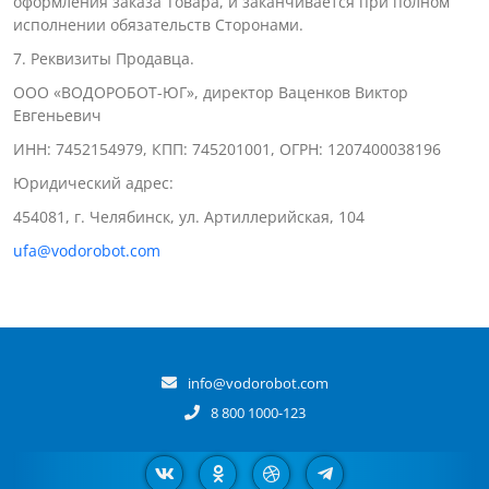
оформления заказа Товара, и заканчивается при полном
исполнении обязательств Сторонами.
7. Реквизиты Продавца.
ООО «ВОДОРОБОТ-ЮГ», директор Ваценков Виктор
Евгеньевич
ИНН: 7452154979, КПП: 745201001, ОГРН: 1207400038196
Юридический адрес:
454081, г. Челябинск, ул. Артиллерийская, 104
ufa@vodorobot.com
info@vodorobot.com
8 800 1000-123